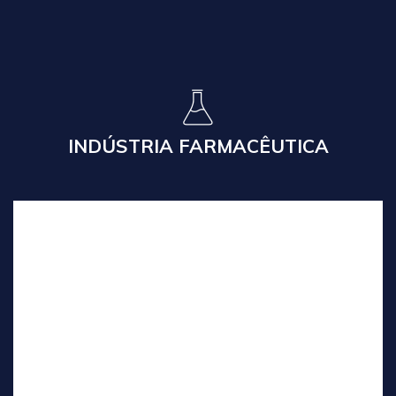
Tradução Técnica para a Indústria Farmacêutica.
Fornecemos para os maiores players deste mercado.
Leia Mais
INDÚSTRIA FARMACÊUTICA
FERROVIÁRIA
Traduções Técnicas para a Indústria Ferroviária.