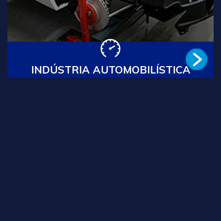
que entraram no país desde 1976.
Leia Mais
INDÚSTRIA AUTOMOBILÍSTICA
SETOR NAVAL E PORTUÁRIO
Tradução Técnica de literaturas de grande porte para
plataformas marítimas, estaleiros, navios de cruzeiro