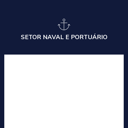
Leia Mais
SETOR NAVAL E PORTUÁRIO
INDÚSTRIA ARMAMENTISTA
Serviço de Tradução Técnica para a indústria
armamentista e de defesa,