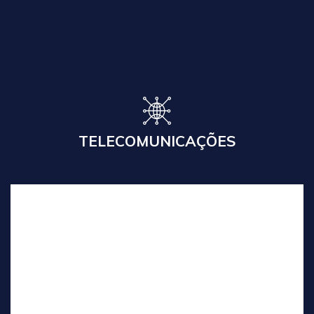
Serviço de Traduções Técnicas para
Telecomunicações. Entregamos 600 mil laudas
durante o processo de privatização do setor.
Leia Mais
TELECOMUNICAÇÕES
TURISMO