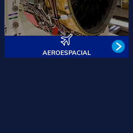
Traduções Técnicas para a Embraer desde 1976,
além de Boeing, Gol, TAM, Singapore Airlines, o ITA,
dentre outros. Saiba mais ...
Leia Mais
AEROESPACIAL
INDÚSTRIA FARMACÊUTICA