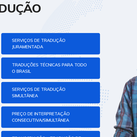
ADUÇÃO
SERVIÇOS DE TRADUÇÃO
JURAMENTADA
TRADUÇÕES TÉCNICAS PARA TODO
O BRASIL
SERVIÇOS DE TRADUÇÃO
SIMULTÂNEA
PREÇO DE INTERPRETAÇÃO
CONSECUTIVA/SIMULTÂNEA