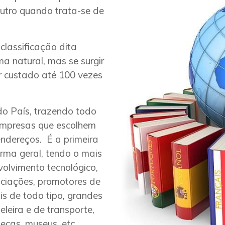
outro quando trata-se de
classificação dita
ma natural, mas se surgir
r custado até 100 vezes
o País, trazendo todo
empresas que escolhem
endereços. É a primeira
rma geral, tendo o mais
volvimento tecnológico,
ociações, promotores de
is de todo tipo, grandes
eleira e de transporte,
tecas, museus, etc.