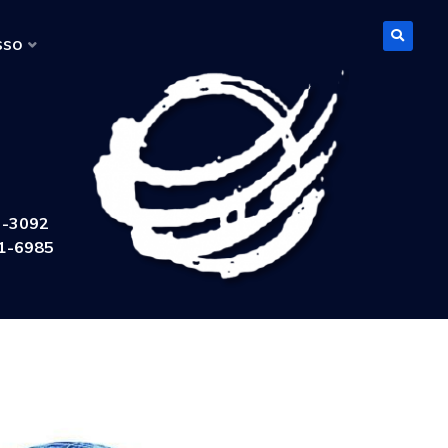
sso
3-3092
1-6985