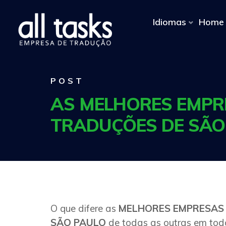
Idiomas
Home
POST
AS MELHORES EMPR
TRADUÇÕES DE SÃO
O que difere as
MELHORES
EMPRESAS
SÃO PAULO
de todas as outras em todo