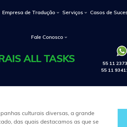
Empresa de Tradução
Serviços
Casos de Suce
Fale Conosco
AIS ALL TASKS
55 11 237
55 11 9341
nhas culturais diversas, a grande
ado, das quais destacamos as que se