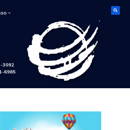
sso
3-3092
1-6985