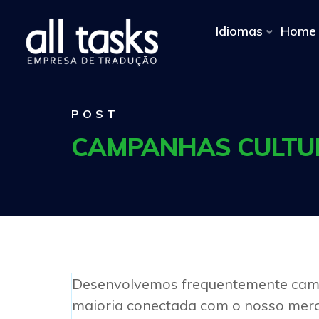
Idiomas
Home
POST
CAMPANHAS CULTUR
Desenvolvemos frequentemente campa
maioria conectada com o nosso merc